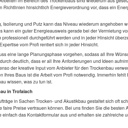
beiten im Bereich des Trockenbaus sind wiederum aus geset
 Richtlinien hinsichtlich Energieverordnung vor, dass ein Ene
 Isolierung und Putz kann das Niveau wiederum angehoben w
aus kann ein guter Energieausweis gerade bei der Vermietung v
och professionell durchgeführt werden und in jeder Hinsicht über
ertise vom Profi rentiert sich in jeder Hinsicht.
uss eine lange Planungsphase vorgehen, sodass all Ihre Wünsc
adurch deutlich, dass er all Ihre Anforderungen und Ideen aufni
ebenso der kreative Input vom Anbieter für den Trockenbau verwe
 Ihres Baus ist die Arbeit vom Profi notwendig. Immerhin fehlt 
u wissen, was zu tun ist.
bau in Trofaiach
ufträge in Sachen Trocken- und Akustikbau gestaltet sich oft sc
aire Preise vertrauen können. Bei uns finden Sie die besten An
e einfach das Kontaktformular aus und erhalten sie zahlreiche 