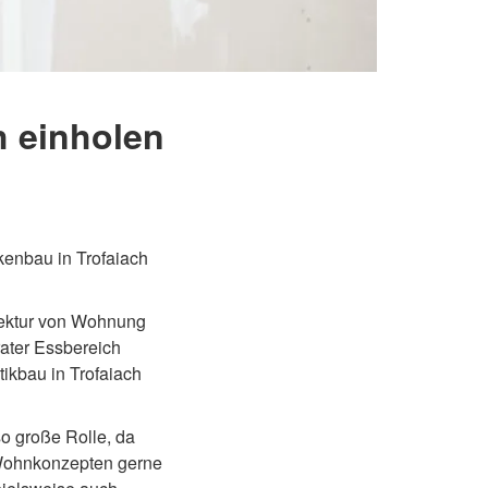
h einholen
tektur von Wohnung
ater Essbereich
ikbau in Trofaiach
so große Rolle, da
n Wohnkonzepten gerne