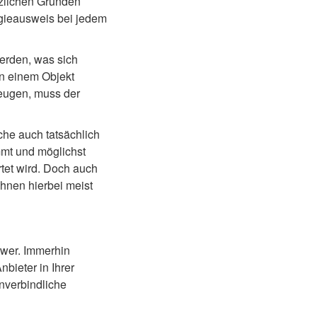
zlichen Gründen
rgieausweis bei jedem
erden, was sich
on einem Objekt
zeugen, muss der
he auch tatsächlich
mmt und möglichst
rtet wird. Doch auch
Ihnen hierbei meist
hwer. Immerhin
bieter in Ihrer
unverbindliche