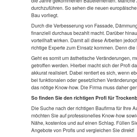
die Jahre gekommenen Bauelementen. Manche Ar
durchzuführen. So sehen die neuen europäischen
Bau vorliegt.
Durch die Verbesserung von Fassade, Dämmung,
finanziell durchaus bezahlt macht. Darüber hin
vorteilhaft wirken. Damit all diese Arbeiten jed
richtige Experte zum Einsatz kommen. Denn die Exp
Geht es somit um ästhetische Veränderungen, m
getroffen werden. Hierbei macht sich der Profi d
akkurat realisiert. Dabei rentiert es sich, wenn 
bei funktionalen oder gesetzlichen Veränderungen
das nötige Know-how. Die Firma muss daher gena
So finden Sie den richtigen Profi für Trocken
Die Suche nach der richtigen Baufirma für Ihre A
möchten Sie auf professionelles Know-how sowie f
Nähe, kostenlos und auf einen Schlag. Füllen Si
Angebote von Profis und vergleichen Sie direkt!