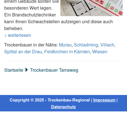
einem Gebäude sollten Sie
besonderen Wert legen.
Ein Brandschutztechniker
kann Ihnen Schwachstellen aufzeigen und diese auch
beheben.
> weiterlesen
Trockenbauer in der Nähe:
Murau
,
Schladming
,
Villach
,
Spittal an der Drau
,
Feldkirchen in Kärnten
,
Wiesen
Startseite
Trockenbauer Tamsweg
Copyright © 2025 - Trockenbau-Regional |
Impressum
|
Datenschutz