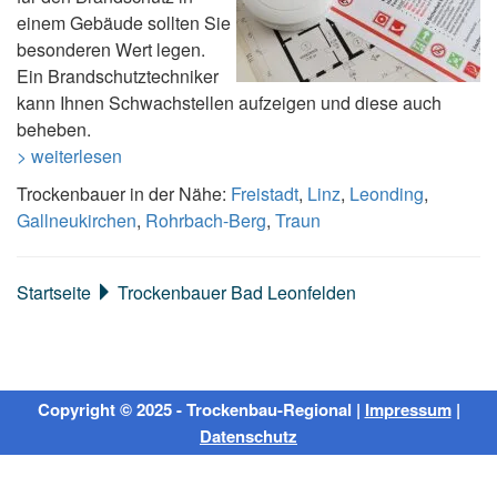
einem Gebäude sollten Sie
besonderen Wert legen.
Ein Brandschutztechniker
kann Ihnen Schwachstellen aufzeigen und diese auch
beheben.
> weiterlesen
Trockenbauer in der Nähe:
Freistadt
,
Linz
,
Leonding
,
Gallneukirchen
,
Rohrbach-Berg
,
Traun
Startseite
Trockenbauer Bad Leonfelden
Copyright © 2025 - Trockenbau-Regional |
Impressum
|
Datenschutz